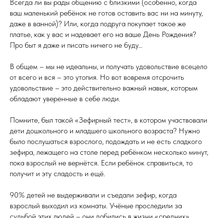
Всегда ли вы рады общению с близкими (особенно, когда
ваш маленький ребёнок не готов оставить вас ни на минуту,
даже в ванной)? Или, когда подруга покупает такое же
платье, как у вас и надевает его на ваше День Рождения?
Про быт я даже и писать ничего не буду…
В общем – мы не идеальны, и получать удовольствие всецело
от всего и вся – это утопия. Но вот вовремя отсрочить
удовольствие – это действительно важный навык, которым
обладают уверенные в себе люди.
Помните, был такой «Зефирный тест», в котором участвовали
дети дошкольного и младшего школьного возраста? Нужно
было послушаться взрослого, подождать и не есть сладкого
зефира, лежащего на столе перед ребёнком несколько минут,
пока взрослый не вернётся. Если ребёнок справиться, то
получит и эту сладость и ещё.
90% детей не выдерживали и съедали зефир, когда
взрослый выходил из комнаты. Учёные проследили за
судьбой этих людей – они добились в жизни «средних»